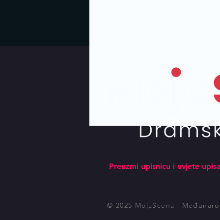
Preuzmi upisnicu i uvjete upis
© 2025 MojaScena | Međunarod