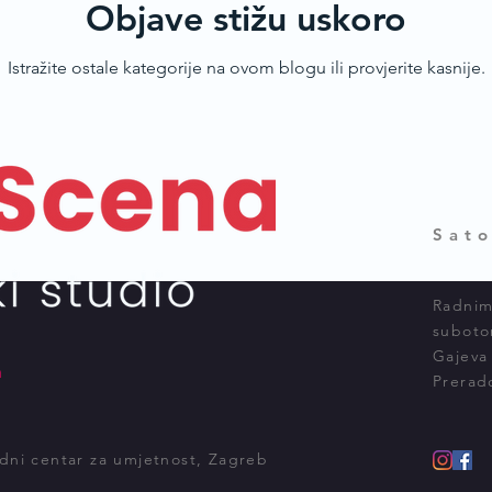
Objave stižu uskoro
Istražite ostale kategorije na ovom blogu ili provjerite kasnije.
Sato
Radnim
suboto
Gajeva
a
Prerad
ni centar za umjetnost, Zagreb