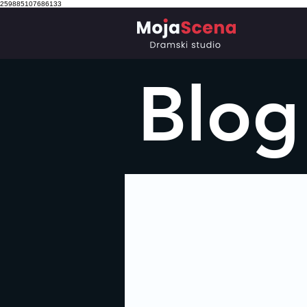
259885107686133
Blog