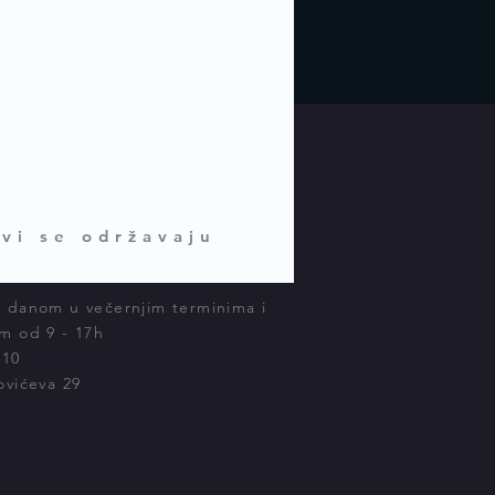
vi se održavaju
 danom u večernjim terminima i
m od 9 - 17h
 10
ovićeva 29