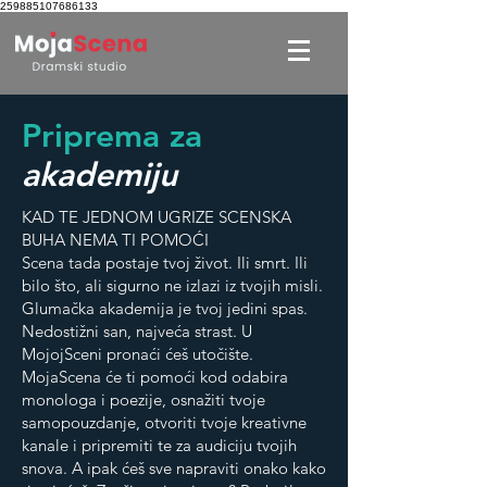
259885107686133
Priprema za
akademiju
KAD TE JEDNOM UGRIZE SCENSKA
BUHA NEMA TI POMOĆI
Scena tada postaje tvoj život. Ili smrt. Ili
bilo što, ali sigurno ne izlazi iz tvojih misli.
Glumačka akademija je tvoj jedini spas.
Nedostižni san, najveća strast. U
MojojSceni pronaći ćeš utočište.
MojaScena će ti pomoći kod odabira
monologa i poezije, osnažiti tvoje
samopouzdanje, otvoriti tvoje kreativne
kanale i pripremiti te za audiciju tvojih
snova. A ipak ćeš sve napraviti onako kako