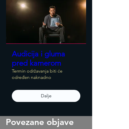
Audicija i gluma
pred kamerom
Termin održavanja biti će
određen naknadno
Dalje
Povezane objave