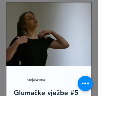
MojaScena
Glumačke vježbe #5
Relaksacija je jedan od važnih
elemenata u pripremi za nastup.