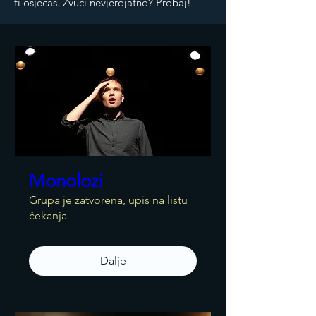
ti osjećaš. Zvuči nevjerojatno? Probaj!
Monolozi
Grupa je zatvorena, upis na listu
čekanja
Dalje