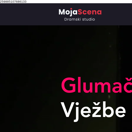
259885107686133
Gluma
Vježbe