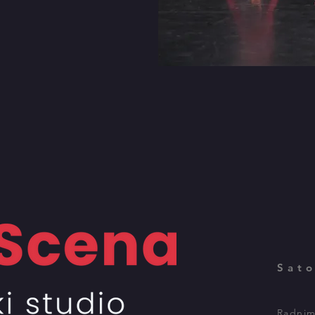
Sato
Radnim