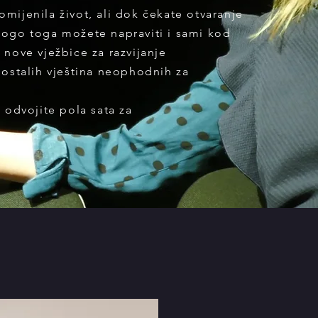
mijenila život, ali dok čekate otvaranje
nogo toga možete napraviti i sami kod
 nove vježbice za razvijanje
 ostalih vještina neophodnih za
o odvojite pola sata za