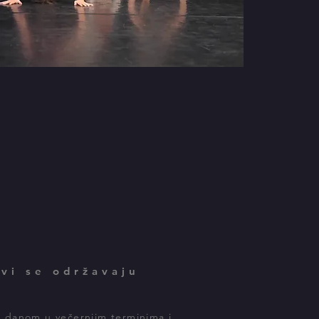
vi se održavaju
 danom u večernjim terminima i