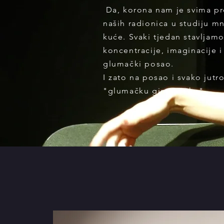
Da, korona nam je svima pro
naših radionica u studiju m
kuće. Svaki tjedan stavljamo
koncentracije, imaginacije i
glumački posao.
I zato na posao i svako jutr
"glumačku gimnastiku"