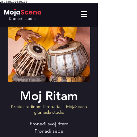
259885107686133
Moj Ritam
Kreće sredinom listopada
  |  
MojaScena
glumački studio
Pronađi svoj ritam
Pronađi sebe