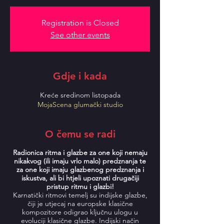
Registration is Closed
See other events
Gdje i kada
Kreće sredinom listopada
MojaScena glumački studio
O čemu se radi
Radionica ritma i glazbe za one koji nemaju
nikakvog (ili imaju vrlo malo) predznanja te
za one koji imaju glazbenog predznanja i
iskustva, ali bi htjeli upoznati drugačiji
pristup ritmu i glazbi!
Karnatički ritmovi temelj su indijske glazbe,
čiji je utjecaj na europske klasične
kompozitore odigrao ključnu ulogu u
evoluciji klasične glazbe. Indijski način