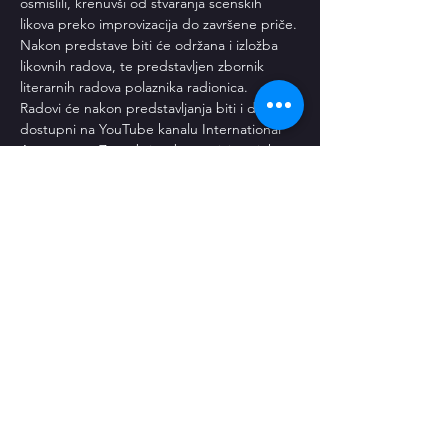
osmislili, krenuvši od stvaranja scenskih 
likova preko improvizacija do završene priče.
Nakon predstave biti će održana i izložba 
likovnih radova, te predstavljen zbornik 
literarnih radova polaznika radionica.
Radovi će nakon predstavljanja biti i dalje 
dostupni na YouTube kanalu International 
Arts centre, Zagreb i web stranici projekta.
Pročitaj više
Pozovi prijatelje
Preuzmi upisnicu i uvjete upisa