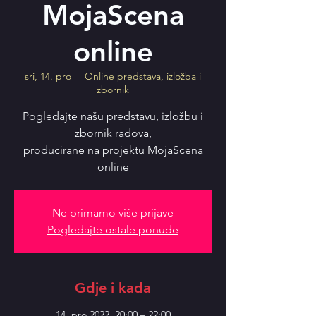
MojaScena
online
sri, 14. pro
  |  
Online predstava, izložba i
zbornik
Pogledajte našu predstavu, izložbu i
zbornik radova,
producirane na projektu MojaScena
online
Ne primamo više prijave
Pogledajte ostale ponude
Gdje i kada
14. pro 2022. 20:00 – 22:00