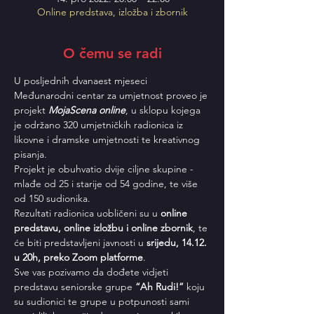
Online predstava, izložba i zbornik
O čemu se radi
U posljednih dvanaest mjeseci 
Međunarodni centar za umjetnost proveo je 
projekt 
MojaScena online
, u sklopu kojega 
je održano 320 umjetničkih radionica iz 
likovne i dramske umjetnosti te kreativnog 
pisanja. 
Projekt je obuhvatio dvije ciljne skupine - 
mlađe od 25 i starije od 54 godine, te više 
od 150 sudionika.
Rezultati radionica uobličeni su u 
online 
predstavu, online izložbu i online zbornik
, te 
će biti predstavljeni javnosti u 
srijedu, 14.12. 
u 20h, preko Zoom platforme
.
Sve vas pozivamo da dođete vidjeti 
predstavu seniorske grupe 
“Ah Rudi!”
 koju 
su sudionici te grupe u potpunosti sami 