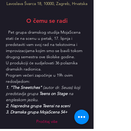
Lavoslava Švarca 18, 10000, Zagreb, Hrvatska
O čemu se radi
  Pet grupa dramskog studija MojaScena 
stati će na scenu u petak, 17. lipnja i 
predstaviti vam svoj rad na tekstovima i 
improvizacijama kojim smo se bavili tokom 
drugog semestra ove školske godine. 
U produkciji će sudjelovati 36 polaznika 
dramskih radionica. 
Program večeri započinje u 19h ovim 
redosljedom: 
1. "The Sneetches"
 (autor dr. Seuss) koji 
predstavlja grupa 
Teens on Stage
 na 
engleskom jeziku. 
2. Napredna grupa Teensi na sceni 
3. Dramska grupa MojaScena 54+
Pročitaj više