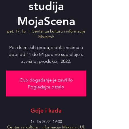
studija
MojaScena
pet, 17. lip
  |  
Centar za kulturu i informacije
Maksimir
Pet dramskih grupa, s polaznicima u
dobi od 11 do 84 godine sudjeluje u
završnoj produkciji 2022.
Ovo događanje je završilo
Pogledajte ostalo
Gdje i kada
17. lip 2022. 19:00
Centar za kulturu i informacije Maksimir, Ul.