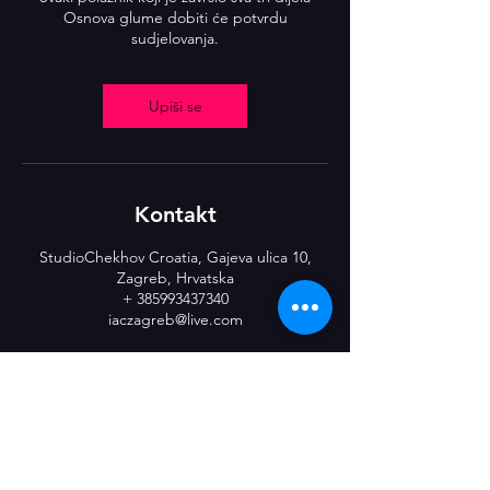
Osnova glume dobiti će potvrdu
Upiši se
Kontakt
StudioChekhov Croatia, Gajeva ulica 10,
Zagreb, Hrvatska
+ 385993437340
iaczagreb@live.com