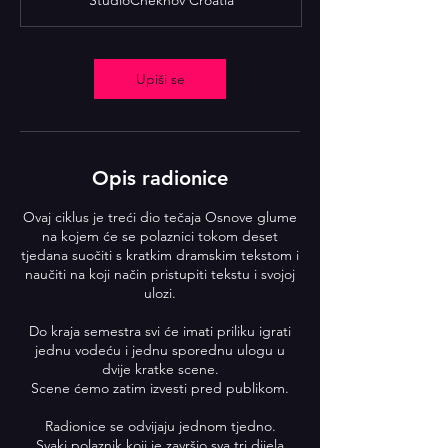
StudioChekhov Croatia
e
t
a
k
Upiši se
1
4
.
r
u
Opis radionice
j
Ovaj ciklus je treći dio tečaja Osnove glume
na kojem će se polaznici tokom deset
tjedana suočiti s kratkim dramskim tekstom i
naučiti na koji način pristupiti tekstu i svojoj
ulozi.
Do kraja semestra svi će imati priliku igrati
jednu vodeću i jednu sporednu ulogu u
dvije kratke scene.
Scene ćemo zatim izvesti pred publikom.
Radionice se odvijaju jednom tjedno.
Svaki polaznik koji je završio sva tri dijela