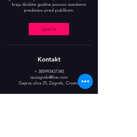
kraju školske godine ponovo izvedemo
predstavu pred publikom.
Upiši se
Kontakt
+ 385993437340
iaczagreb@live.com
Gajeva ulica 25, Zagreb, Croatia