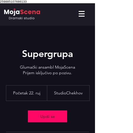
259885107686133
Supergrupa
Glumački ansambl MojaScena
Prijem isključivo po pozivu.
Početak 22. ruj
P
StudioChekhov
o
č
e
t
Upiši se
a
k
2