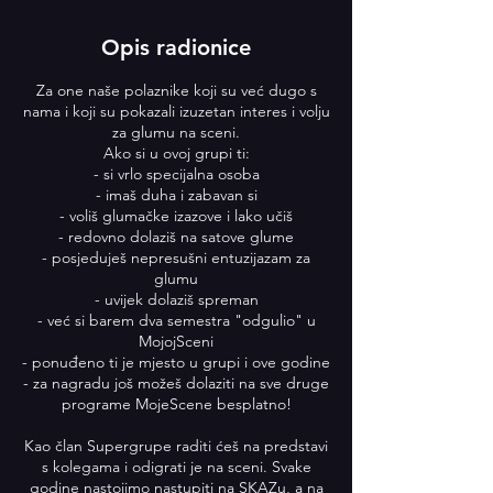
2
.
Opis radionice
r
u
Za one naše polaznike koji su već dugo s
j
nama i koji su pokazali izuzetan interes i volju
za glumu na sceni.
Ako si u ovoj grupi ti:
- si vrlo specijalna osoba
- imaš duha i zabavan si
- voliš glumačke izazove i lako učiš
- redovno dolaziš na satove glume
- posjeduješ nepresušni entuzijazam za
glumu
- uvijek dolaziš spreman
- već si barem dva semestra "odgulio" u
MojojSceni
- ponuđeno ti je mjesto u grupi i ove godine
- za nagradu još možeš dolaziti na sve druge
programe MojeScene besplatno!
Kao član Supergrupe raditi ćeš na predstavi
s kolegama i odigrati je na sceni. Svake
godine nastojimo nastupiti na SKAZu, a na