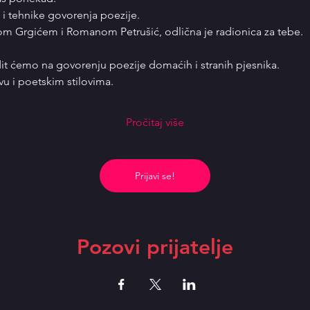
 i tehnike govorenja poezije.
m Grgićem i Romanom Petrušić, odlična je radionica za tebe.
t ćemo na govorenju poezije domaćih i stranih pjesnika. 
u i poetskim stilovima.
Pročitaj više
Prijavi se!
Pozovi prijatelje