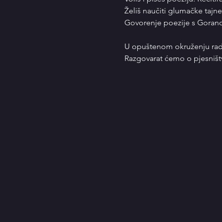
Želiš naučiti glumačke tajne
Govorenje poezije s Gorano
U opuštenom okruženju radi
Razgovarat ćemo o pjesništv