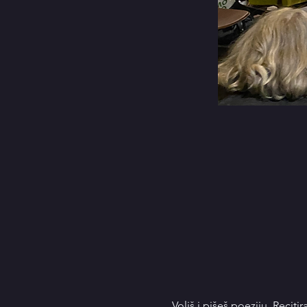
Voliš i pišeš poeziju. Reciti