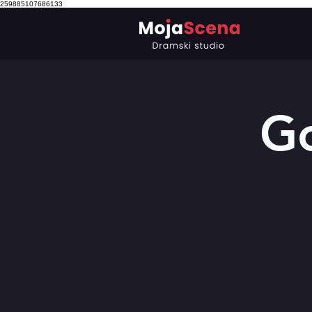
259885107686133
Go