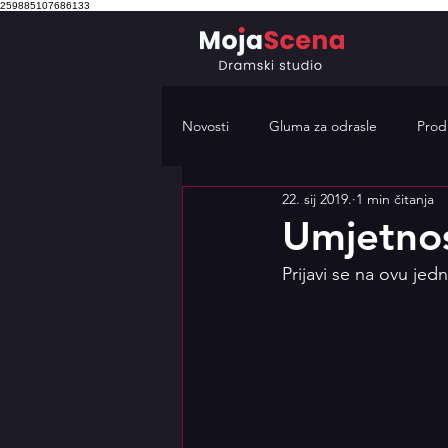
259885107686133
Novosti
Gluma za odrasle
Prod
22. sij 2019.
1 min čitanja
glumačke radionice za teenagere
Umjetnos
Prijavi se na ovu je
Drama classes Zagreb
Dramsk
besplatne literarne radionice
javni nastup