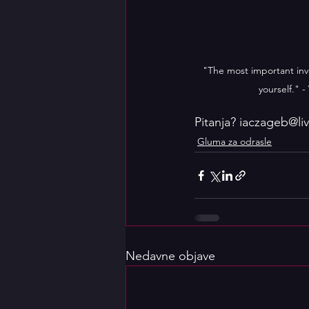
"The most important inv
yourself." -
Pitanja? iaczageb@li
Gluma za odrasle
Nedavne objave