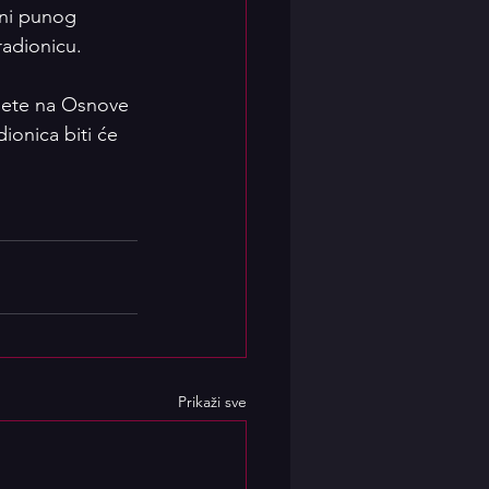
ini punog 
 radionicu. 
šete na Osnove 
ionica biti će 
Prikaži sve