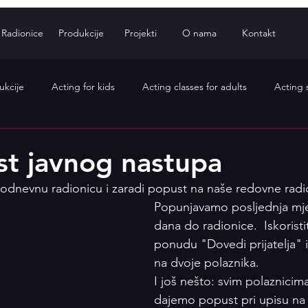
Radionice
Produkcije
Projekti
O nama
Kontakt
ukcije
Acting for kids
Acting classes for adults
Acting 
Glumačke vježbe
Koncentracija
Profesionalne radionice
t javnog nastupa
dnodnevnu radionicu i zaradi popust na naše redovne rad
e radionice MojaScena
MojaScena Online
besplatne dramsk
Popunjavamo posljednja mjes
dana do radionice.  Iskorist
ponudu "Dovedi prijatelja" i
besplatne likovne radionice
EU projekti
Erasmus+
Audi
na dvoje polaznika. 
I još nešto: svim polaznicim
dajemo popust pri upisu na