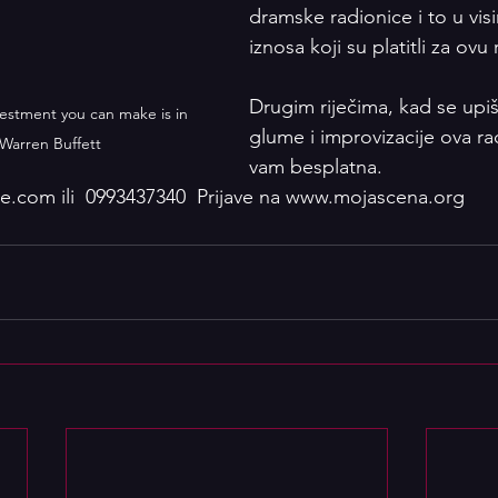
dramske radionice i to u vis
iznosa koji su platitli za ovu
Drugim riječima, kad se upi
estment you can make is in 
glume i improvizacije ova rad
 Warren Buffett
vam besplatna. 
ve.com ili  0993437340  Prijave na www.mojascena.org