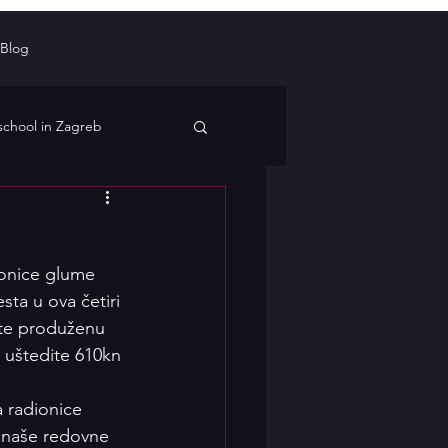
Blog
school in Zagreb
ionice glume 
e radionice
ta u ova četiri 
ite produženu 
 uštedite 610kn 
cije
MojaScena
a radionice 
 naše redovne 