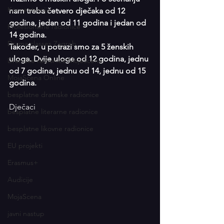
Koncentracija
nam treba četvero dječaka od 12 
godina, jedan od 11 godina i jedan od 
Profesionalne radionice
14 godina.
Drama classes Zagreb
Također, u potrazi smo za 5 ženskih 
uloga. Dvije uloge od 12 godina, jednu 
Dramske radionice MojaScena
od 7 godina, jednu od 14, jednu od 15 
MojaScena Online
godina.
besplatne dramske radionice
Dječaci
besplatne literarne radionice
besplatne likovne radionice
EU projekti
Erasmus+
Audicije
MojaScena
javni nastup