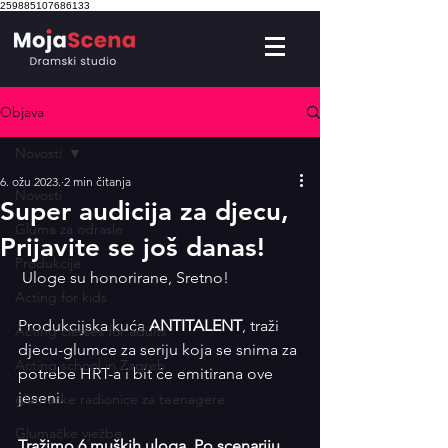
259885107686133
Objava
Novosti
6. ožu 2023.
2 min čitanja
Novosti
Super audicija za djecu,
Gluma za odrasle
Prijavite se još danas!
Produkcije
 Uloge su honorirane, Sretno! 
Acting for kids
Produkcijska kuća
 ANTITALENT
, traži 
Acting classes for adults
djecu-glumce za seriju koja se snima za 
Acting school in Zagreb
potrebe HRT-a i bit će emitirana ove 
jeseni. 
glumačke radionice za teenagere
Glumačke vježbe
Tražimo 6 muških uloga. Po scenariju 