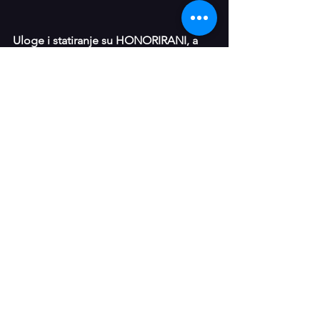
Uloge i statiranje su HONORIRANI, a 
kako je serija još uvijek u 
pretprodukciji, sve dodatne 
informacije bi Vam prenijeli uskoro. 
Prikaži sve
Nedavne objave