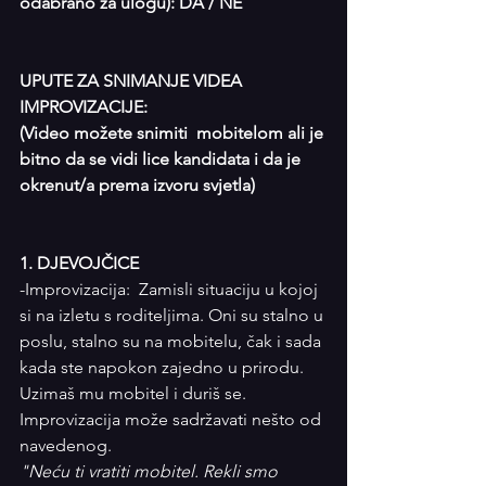
odabrano za ulogu): DA / NE
UPUTE ZA SNIMANJE VIDEA 
IMPROVIZACIJE:
(Video možete snimiti  mobitelom ali je 
bitno da se vidi lice kandidata i da je 
okrenut/a prema izvoru svjetla)
1. DJEVOJČICE
-Improvizacija:  Zamisli situaciju u kojoj 
si na izletu s roditeljima. Oni su stalno u 
poslu, stalno su na mobitelu, čak i sada 
kada ste napokon zajedno u prirodu. 
Uzimaš mu mobitel i duriš se. 
Improvizacija može sadržavati nešto od 
navedenog.
"Neću ti vratiti mobitel. Rekli smo 