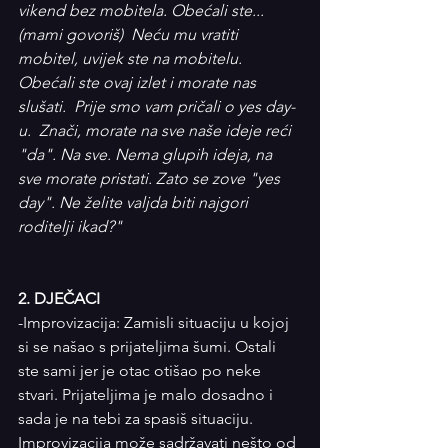
vikend bez mobitela. Obećali ste...
(mami govoriš)  Neću mu vratiti 
mobitel, uvijek ste na mobitelu. 
Obećali ste ovaj izlet i morate nas 
slušati.  Prije smo vam pričali o yes day-
u.  Znači, morate na sve naše ideje reći 
"da". Na sve. Nema glupih ideja, na 
sve morate pristati. Zato se zove "yes 
day". Ne želite valjda biti najgori 
roditelji ikad?"
2. DJEČACI
-Improvizacija: Zamisli situaciju u kojoj 
si se našao s prijateljima šumi. Ostali 
ste sami jer je otac otišao po neke 
stvari. Prijateljima je malo dosadno i 
sada je na tebi za spasiš situaciju. 
Improvizacija može sadržavati nešto od 