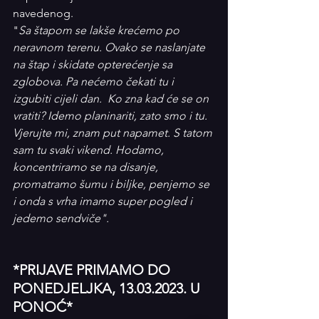
navedenog.
"
Sa štapom se lakše krećemo po 
neravnom terenu. Ovako se naslanjate 
na štap i skidate opterećenje sa 
zglobova. Pa nećemo čekati tu i 
izgubiti cijeli dan.  Ko zna kad će se on 
vratiti? Idemo planinariti, zato smo i tu. 
Vjerujte mi, znam put napamet. S tatom 
sam tu svaki vikend. Hodamo, 
koncentriramo se na disanje, 
promatramo šumu i biljke, penjemo se 
i onda s vrha imamo super pogled i 
jedemo sendviče".
*PRIJAVE PRIMAMO DO 
PONEDJELJKA, 13.03.2023. U 
PONOĆ*